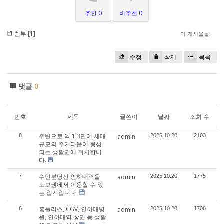
추천 0
비추천 0
첨부 [
1
]
이 게시물을
수정
삭제
목록
댓글
0
번호
제목
글쓴이
날짜
조회 수
주변으로 약 1.3만여 세대
8
admin
2025.10.20
2103
규모의 주거타운이 형성
되는 생활권에 위치합니
다.
수인분당선 인하대역을
7
admin
2025.10.20
1775
도보권에서 이용할 수 있
는 입지입니다.
홈플러스, CGV, 인하대병
6
admin
2025.10.20
1708
원, 인하대역 상권 등 생활