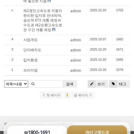
에 필요한 시설
제2경인고속도로 이용이
»
admin
2025.10.20
1703
편리한 입지로 안내되며,
송도역 KTX 개통 예정과
수도권 제2순환고속도로
전 구간 개통 예정
사업개요
4
admin
2025.10.07
1682
단지배치도
3
admin
2025.10.20
1671
입지환경
2
admin
2025.10.20
1665
프리미엄
1
admin
2025.10.20
1578
검색
쓰기
태그
1
첫 페이지
끝 페이지
인하대역수자인미분양 공식홈페이지
☎1800-1691
관심고객등록