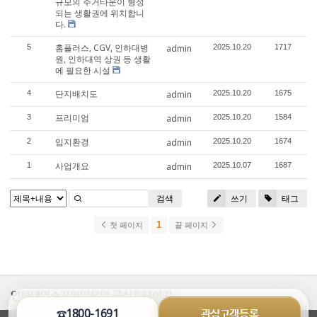
규모의 주거타운이 형성
되는 생활권에 위치합니
다.
홈플러스, CGV, 인하대병
5
admin
2025.10.20
1717
원, 인하대역 상권 등 생활
에 필요한 시설
단지배치도
4
admin
2025.10.20
1675
프리미엄
3
admin
2025.10.20
1584
입지환경
2
admin
2025.10.20
1674
사업개요
1
admin
2025.10.07
1687
검색
쓰기
태그
1
첫 페이지
끝 페이지
인하대역수자인미분양 공식홈페이지
☎1800-1691
관심고객등록