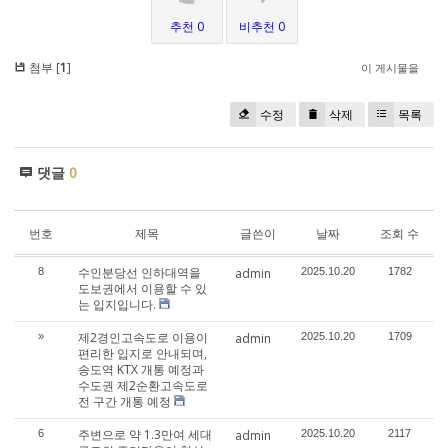
추천 0
비추천 0
첨부 [
1
]
이 게시물을
수정
삭제
목록
댓글
0
번호
제목
글쓴이
날짜
조회 수
수인분당선 인하대역을
8
admin
2025.10.20
1782
도보권에서 이용할 수 있
는 입지입니다.
제2경인고속도로 이용이
»
admin
2025.10.20
1709
편리한 입지로 안내되며,
송도역 KTX 개통 예정과
수도권 제2순환고속도로
전 구간 개통 예정
주변으로 약 1.3만여 세대
6
admin
2025.10.20
2117