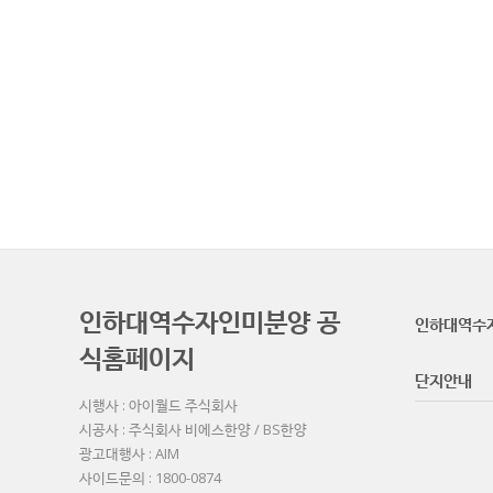
인하대역수자인미분양 공
인하대역수
식홈페이지
단지안내
시행사 : 아이월드 주식회사
시공사 : 주식회사 비에스한양 / BS한양
광고대행사 : AIM
사이드문의 : 1800-0874