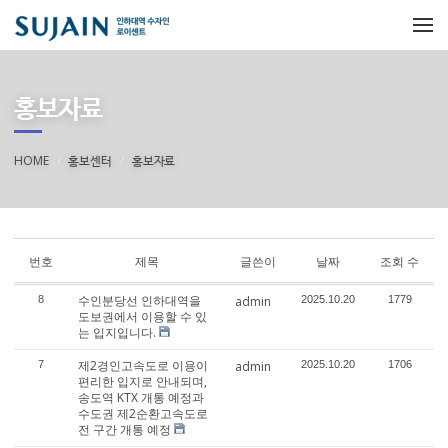
메뉴 건너뛰기
홍보자료
HOME
홍보센터
홍보자료
번호
제목
글쓴이
날짜
조회 수
수인분당선 인하대역을
8
admin
2025.10.20
1779
도보권에서 이용할 수 있
는 입지입니다.
제2경인고속도로 이용이
7
admin
2025.10.20
1706
편리한 입지로 안내되며,
송도역 KTX 개통 예정과
수도권 제2순환고속도로
전 구간 개통 예정