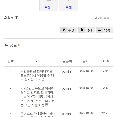
추천 0
비추천 0
첨부 [
1
]
이 게시물을
수정
삭제
목록
댓글
0
번호
제목
글쓴이
날짜
조회 수
수인분당선 인하대역을
8
admin
2025.10.20
1779
도보권에서 이용할 수 있
는 입지입니다.
제2경인고속도로 이용이
7
admin
2025.10.20
1706
편리한 입지로 안내되며,
송도역 KTX 개통 예정과
수도권 제2순환고속도로
전 구간 개통 예정
주변으로 약 1.3만여 세대
»
admin
2025.10.20
2112